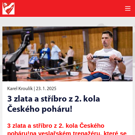
Karel Kroulík |
23. 1. 2025
3 zlata a stříbro z 2. kola
Českého poháru!
3 zlata a stříbro z 2. kola Českého
poháru!na veslařském trenažéru, které se