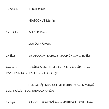
1x žcis 13
ELICH Jakub
KRATOCHVÍL Martin
1x dci 15
MACEK Martin
MATÝSEK Šimon
2x žkys
SVOBODOVÁ Dorotea - SOCHŮRKOVÁ Anežka
4x+ žcis
VRÁNA Matěj
LIT- FRANĚK Jiří - POLÁK Tomáš -
PAVELKA Tobiáš - KÁLES Josef Daniel (K)
HOŽ Matěj - KRATOCHVÍL Martin - MACEK Matyáš -
ELICH Jakub - SOCHŮRKOVÁ Anežka
2x jky+ž
CHOCHERČÁKOVÁ Anna - KUBRYCHTOVÁ Eliška