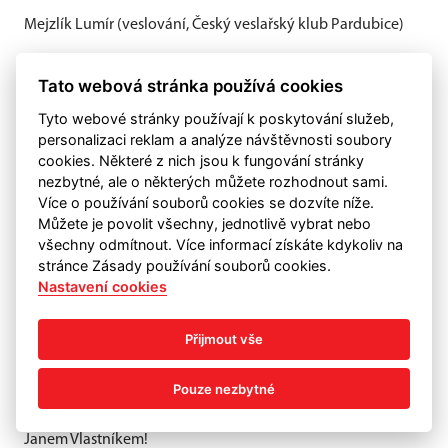
Mejzlík Lumír (veslování, Český veslařský klub Pardubice)
Vyhlášení nejlepší posádky roku
Tato webová stránka používá cookies
2025
Tyto webové stránky používají k poskytování služeb,
personalizaci reklam a analýze návštěvnosti soubory
19. 1. 2026, 13:36
cookies. Některé z nich jsou k fungování stránky
nezbytné, ale o některých můžete rozhodnout sami.
Více o používání souborů cookies se dozvíte níže.
Můžete je povolit všechny, jednotlivě vybrat nebo
všechny odmítnout. Více informací získáte kdykoliv na
stránce Zásady používání souborů cookies.
Nastavení cookies
Přijmout vše
Pouze nezbytné
Na Vyhlášení nejlepší posádky roku 2025 byla na 1.místě v
kategorii juniorů vyhlášena osma s Tadeášem Mukem a
Janem Vlastníkem!