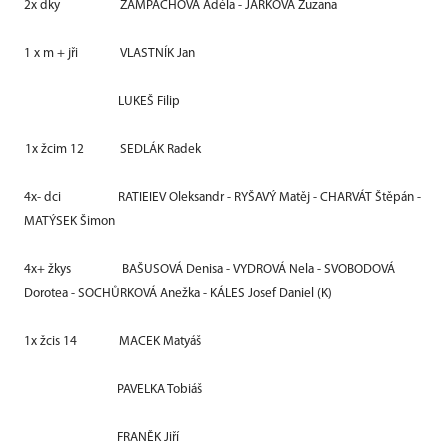
2x dky
ŽAMPACHOVÁ Adéla - JARKOVÁ Zuzana
1 x m + jři
VLASTNÍK Jan
LUKEŠ Filip
1x žcim 12
SEDLÁK Radek
4x- dci
RATIEIEV Oleksandr - RYŠAVÝ Matěj - CHARVÁT Štěpán -
MATÝSEK Šimon
4x+ žkys
BAŠUSOVÁ Denisa - VYDROVÁ Nela - SVOBODOVÁ
Dorotea - SOCHŮRKOVÁ Anežka - KÁLES Josef Daniel (K)
1x žcis 14
MACEK Matyáš
PAVELKA Tobiáš
FRANĚK Jiří