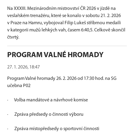
Na XXXIII. Mezinárodním mistrovství ČR 2026 v jízdě na
veslařském
trenažéru, které se konalo v
sobotu 21. 2. 2026
v Praze na Hamru, vybojoval Filip Lukeš stříbrnou medaili
v kategorii mužů lehkých vah, časem 6:40,5. Celkově skončil
čtvrtý.
PROGRAM VALNÉ HROMADY
27. 1. 2026, 18:47
Program Valné hromady
26. 2. 2026 od 17:30 hod. na SG
učebna P02
·
Volba mandátové a návrhové komise
·
Zpráva předsedy o činnosti výboru
·
Zpráva místopředsedy o sportovní činnosti