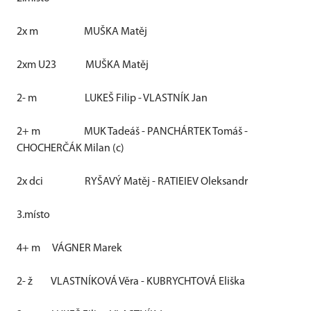
2x m
MUŠKA Matěj
2xm U23
MUŠKA Matěj
2- m
LUKEŠ Filip - VLASTNÍK Jan
2+ m
MUK Tadeáš - PANCHÁRTEK Tomáš -
CHOCHERČÁK Milan (c)
2x dci
RYŠAVÝ Matěj - RATIEIEV Oleksandr
3.místo
4+ m
VÁGNER Marek
2- ž
VLASTNÍKOVÁ Věra - KUBRYCHTOVÁ Eliška