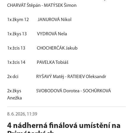
CHARVÁT Štěpán - MATÝSEK Šimon
1x žkym 12
JANUROVÁ Nikol
1x žkys 13
VYDROVÁ Nela
1x žcis 13
CHOCHERČÁK Jakub
1x žcis 14
PAVELKA Tobiáš
2x dci
RYŠAVÝ Matěj - RATIEIEV Oleksandr
2x žkys
SVOBODOVÁ Dorotea - SOCHŮRKOVÁ
Anežka
8. 6. 2026, 11:39
4 nádherná finálová umístění na