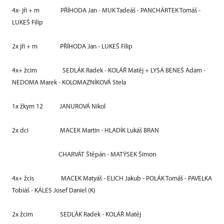
4x- jři + m
PŘÍHODA Jan - MUK Tadeáš - PANCHÁRTEK Tomáš -
LUKEŠ Filip
2x jři + m
PŘÍHODA Jan - LUKEŠ Filip
4x+ žcim
SEDLÁK Radek - KOLÁŘ Matěj + LYSÁ BENEŠ Adam -
NEDOMA Marek - KOLOMAZNÍKOVÁ Stela
1x žkym 12
JANUROVÁ Nikol
2x dci
MACEK Martin - HLADÍK Lukáš BRAN
CHARVÁT Štěpán - MATÝSEK Šimon
4x+ žcis
MACEK Matyáš - ELICH Jakub - POLÁK Tomáš - PAVELKA
Tobiáš - KÁLES Josef Daniel (K)
2x žcim
SEDLÁK Radek - KOLÁŘ Matěj