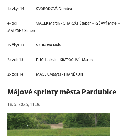
1x žkys 14
SVOBODOVÁ Dorotea
4- dci
MACEK Martin - CHARVÁT Štěpán - RYŠAVÝ Matěj -
MATÝSEK Šimon
1x žkys 13
VYDROVÁ Nela
2x žcis 13
ELICH Jakub - KRATOCHVÍL Martin
2x žcis 14
MACEK Matyáš - FRANĚK Jiří
Májové sprinty města Pardubice
18. 5. 2026, 11:06