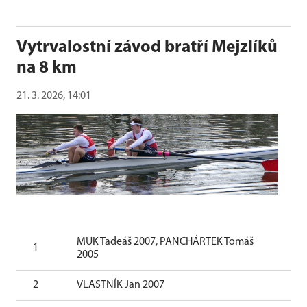
Vytrvalostní závod bratří Mejzlíků
na 8 km
21. 3. 2026, 14:01
MUK Tadeáš 2007, PANCHÁRTEK Tomáš
1
0
2005
2
VLASTNÍK Jan 2007
0