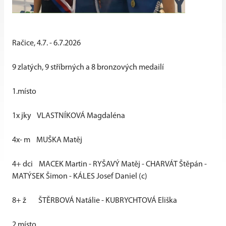
Račice, 4.7. - 6.7.2026
9 zlatých, 9 stříbrných a 8 bronzových medailí
1.místo
1x jky
VLASTNÍKOVÁ Magdaléna
4x- m
MUŠKA Matěj
4+ dci
MACEK Martin - RYŠAVÝ Matěj - CHARVÁT Štěpán -
MATÝSEK Šimon - KÁLES Josef Daniel (c)
8+ ž
ŠTĚRBOVÁ Natálie - KUBRYCHTOVÁ Eliška
2.místo