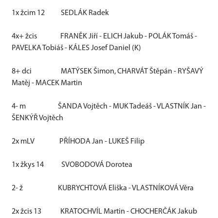
1x žcim 12
SEDLÁK Radek
4x+ žcis
FRANĚK Jiří - ELICH Jakub - POLÁK Tomáš -
PAVELKA Tobiáš - KÁLES Josef Daniel (K)
8+ dci
MATÝSEK Šimon, CHARVÁT Štěpán - RYŠAVÝ
Matěj - MACEK Martin
4- m
ŠANDA Vojtěch - MUK Tadeáš - VLASTNÍK Jan -
ŠENKÝŘ Vojtěch
2x mLV
PŘÍHODA Jan - LUKEŠ Filip
1x žkys 14
SVOBODOVÁ Dorotea
2- ž
KUBRYCHTOVÁ Eliška - VLASTNÍKOVÁ Věra
2x žcis 13
KRATOCHVÍL Martin - CHOCHERČÁK Jakub