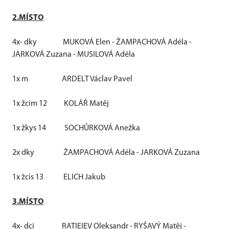
2.MÍSTO
4x- dky
MUKOVÁ Elen - ŽAMPACHOVÁ Adéla -
JARKOVÁ Zuzana - MUSILOVÁ Adéla
1x m
ARDELT Václav Pavel
1x žcim 12
KOLÁŘ Matěj
1x žkys 14
SOCHŮRKOVÁ Anežka
2x dky
ŽAMPACHOVÁ Adéla - JARKOVÁ Zuzana
1x žcis 13
ELICH Jakub
3.MÍSTO
4x- dci
RATIEIEV Oleksandr - RYŠAVÝ Matěj -