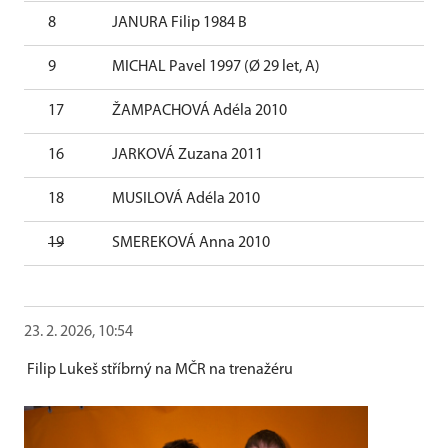
8
JANURA Filip 1984 B
0
9
MICHAL Pavel 1997 (Ø 29 let, A)
0
17
ŽAMPACHOVÁ Adéla 2010
0
16
JARKOVÁ Zuzana 2011
0
18
MUSILOVÁ Adéla 2010
0
19
SMEREKOVÁ Anna 2010
0
23. 2. 2026, 10:54
Filip Lukeš stříbrný na MČR na trenažéru