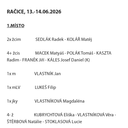
RAČICE, 13.-14.06.2026
1.MÍSTO
2x žcim
SEDLÁK Radek - KOLÁŘ Matěj
4+ žcis
MACEK Matyáš - POLÁK Tomáš - KASZTA
Radim - FRANĚK Jiří - KÁLES Josef Daniel (K)
1x m
VLASTNÍK Jan
1x mLV
LUKEŠ Filip
1x jky
VLASTNÍKOVÁ Magdaléna
4- ž
KUBRYCHTOVÁ Eliška - VLASTNÍKOVÁ Věra -
ŠTĚRBOVÁ Natálie - STOKLASOVÁ Lucie