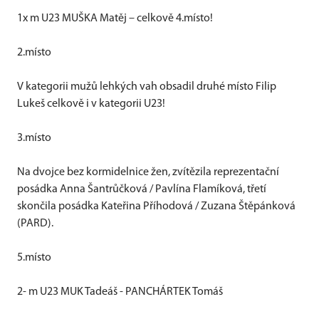
1x m U23 MUŠKA Matěj – celkově 4.místo!
2.místo
V kategorii mužů lehkých vah obsadil druhé místo Filip
Lukeš celkově i v kategorii U23!
3.místo
Na dvojce bez kormidelnice žen, zvítězila reprezentační
posádka Anna Šantrůčková / Pavlína Flamíková, třetí
skončila posádka Kateřina Příhodová / Zuzana Štěpánková
(PARD).
5.místo
2- m U23 MUK Tadeáš - PANCHÁRTEK Tomáš