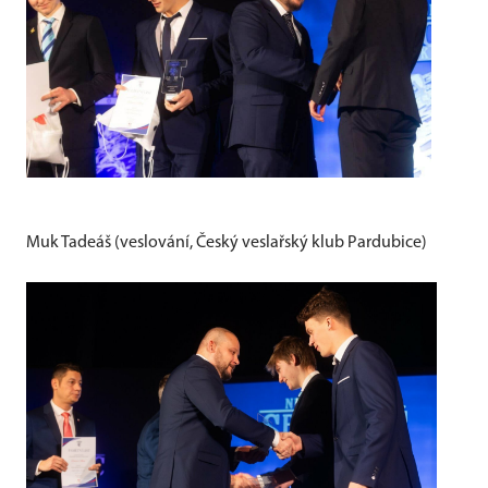
Muk Tadeáš (veslování, Český veslařský klub Pardubice)