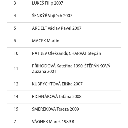
3
LUKEŠ Filip 2007
0
4
ŠENKÝŘ Vojtěch 2007
0
5
ARDELT Václav Pavel 2007
0
6
MACEK Martin.
0
10
RATIJEV Oleksandr, CHARVÁT Štěpán
0
PŘÍHODOVÁ Kateřina 1990, ŠTĚPÁNKOVÁ
11
0
Zuzana 2001
12
KUBRYCHTOVÁ Eliška 2007
0
14
RICHNÁKOVÁ Taťána 2008
0
15
SMEREKOVÁ Tereza 2009
0
7
VÁGNER Marek 1989 B
0