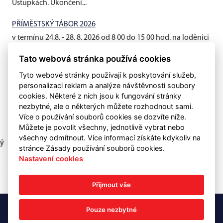
Ústupkách. Ukončení...
PŘÍMĚSTSKÝ TÁBOR 2026
v termínu 24.8. - 28. 8. 2026 od 8 00 do 15 00 hod. na loděnici
AROSA
Tato webová stránka používá cookies
Tyto webové stránky používají k poskytování služeb,
personalizaci reklam a analýze návštěvnosti soubory
cookies. Některé z nich jsou k fungování stránky
nezbytné, ale o některých můžete rozhodnout sami.
Více o používání souborů cookies se dozvíte níže.
Můžete je povolit všechny, jednotlivě vybrat nebo
všechny odmítnout. Více informací získáte kdykoliv na
stránce Zásady používání souborů cookies.
Nastavení cookies
Přijmout vše
Areál vodních sportů 73, 530 09 Pardubice, Karel Kroulík - předseda,
Pouze nezbytné
mobil: 607519579, e-mail: karel.kroulik@gmail.com