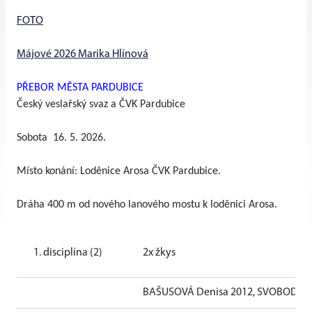
FOTO
Májové 2026 Marika Hlínová
PŘEBOR MĚSTA PARDUBICE
Český veslařský svaz a ČVK Pardubice
Sobota
16. 5. 2026.
Místo konání: Loděnice Arosa ČVK Pardubice.
Dráha 400 m od nového lanového mostu k loděnici Arosa.
1. disciplína (2)
2x žkys
BAŠUSOVÁ Denisa 2012, SVOBODOV