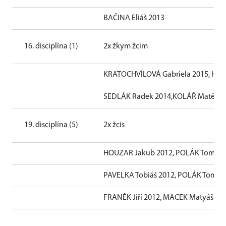
BAČINA Eliáš 2013
16. disciplína (1)
2x žkym žcim
KRATOCHVÍLOVÁ Gabriela 2015, HO
SEDLÁK Radek 2014,KOLÁŘ Matěj 2
19. disciplína (5)
2x žcis
HOUZAR Jakub 2012, POLÁK Tomáš 
PAVELKA Tobiáš 2012, POLÁK Tomáš
FRANĚK Jiří 2012, MACEK Matyáš 20