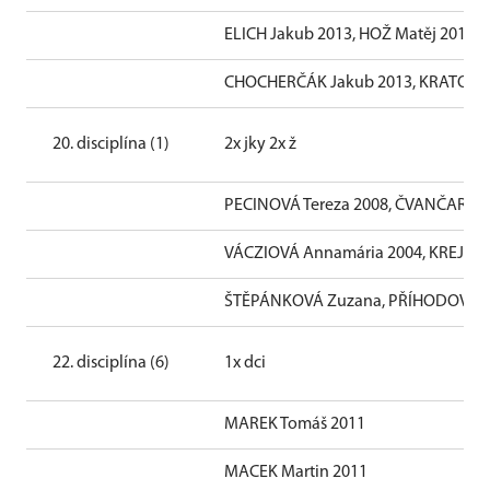
ELICH Jakub 2013, HOŽ Matěj 2013
CHOCHERČÁK Jakub 2013, KRATOCHV
20. disciplína (1)
2x jky 2x ž
PECINOVÁ Tereza 2008, ČVANČAROV
VÁCZIOVÁ Annamária 2004, KREJDLO
ŠTĚPÁNKOVÁ Zuzana, PŘÍHODOVÁ K
22. disciplína (6)
1x dci
MAREK Tomáš 2011
MACEK Martin 2011