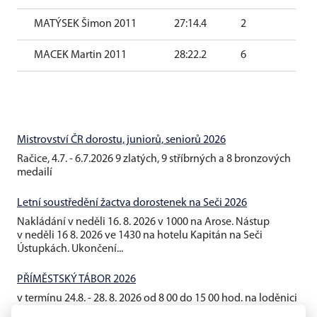
MATÝSEK Šimon 2011
27:14.4
2
MACEK Martin 2011
28:22.2
6
Mistrovství ČR dorostu, juniorů, seniorů 2026
Račice, 4.7. - 6.7.2026 9 zlatých, 9 stříbrných a 8 bronzových
medailí
Letní soustředění žactva dorostenek na Seči 2026
Nakládání v neděli 16. 8. 2026 v 1000 na Arose. Nástup
v neděli 16 8. 2026 ve 1430 na hotelu Kapitán na Seči
Ústupkách. Ukončení...
PŘÍMĚSTSKÝ TÁBOR 2026
v termínu 24.8. - 28. 8. 2026 od 8 00 do 15 00 hod. na loděnici
AROSA