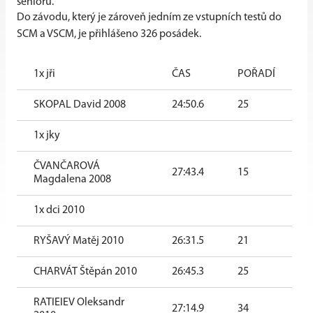
seniorů.
Do závodu, který je zároveň jedním ze vstupních testů do
SCM a VSCM, je přihlášeno 326 posádek.
1x jři
ČAS
POŘADÍ
SKOPAL David 2008
24:50.6
25
1x jky
ČVANČAROVÁ
27:43.4
15
Magdalena 2008
1x dci 2010
RYŠAVÝ Matěj 2010
26:31.5
21
CHARVÁT Štěpán 2010
26:45.3
25
RATIEIEV Oleksandr
27:14.9
34