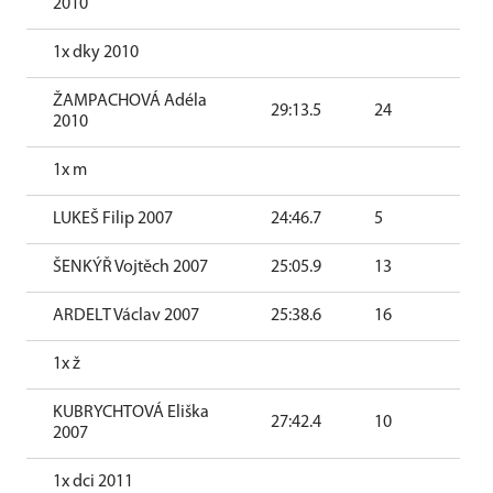
2010
1x dky 2010
ŽAMPACHOVÁ Adéla
29:13.5
24
2010
1x m
LUKEŠ Filip 2007
24:46.7
5
ŠENKÝŘ Vojtěch 2007
25:05.9
13
ARDELT Václav 2007
25:38.6
16
1x ž
KUBRYCHTOVÁ Eliška
27:42.4
10
2007
1x dci 2011