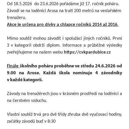
Od 18.5.2026
do 23.6.2026 pořádáme již 17. ročník poháru.
Závodí se na loděnici Arosa na trati
200
metrů na veslařském
trenažeru.
Akce je určena pro dívky a chlapce ročníků 2014 až 2016.
Mimo soutěž mohou závodit i spolužáci jiných ročníků. První
3 v kategorii obdrží diplom. Informace a průběžné výsledky
zveřejňujeme na našem webu
https://cvkpardubice.cz
Finále
školního poháru proběhne ve středu 24.6.2026 od
9.00 na Arose. Každá škola nominuje 4 závodníky
v každé kategorii.
Závody na trenažérech jsou v krásném prostředí na loděnici a
na čerstvém vzduchu.
Vlastní soutěž trvá pro dvě třídy zhruba dvě vyučovací hodiny,
začátky závodů buď v 8:30