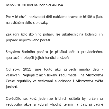
nebo v 10:30 hod na loděnici AROSA.
Pro v té chvíli nezávodící děti nabízíme travnaté hřiště a jízdu
na cvičném skifu s plováky.
Základní kolo školního poháru lze uskutečnit na loděnici i v
případě nepříznivého počasí.
Smyslem školního poháru je přilákat děti k pravidelnému
sportování, zlepšit jejich kondici a kázeň.
Od roku 2011 jsme touto akcí přivedli mnoho dětí k
veslování.
Nejlepší z nich získaly
řadu medailí na Mistrovství
České republiky ve veslování a dokonce i Mistrovství světa
juniorů.
Osvědčilo se, když jeden ze třídních učitelů byl určen za
vedoucího akce a vybral vhodný termín a čas, případně