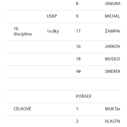
8
JANURA Fil
USKP
9
MICHAL Pave
16.
1x dky
17
ŽAMPACHOV
disciplína
16
JARKOVÁ Z
18
MUSILOVÁ A
19
SMEREKOVÁ
POŘADÍ
CELKOVĚ
1
MUK Tadeáš
2
VLASTNÍK J