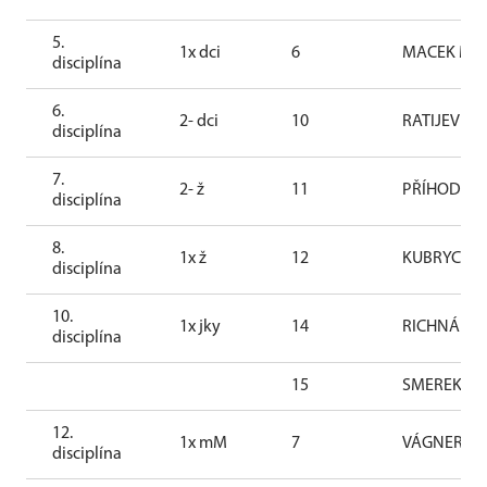
5.
1x dci
6
MACEK Mart
disciplína
6.
2- dci
10
RATIJEV Ol
disciplína
7.
2- ž
11
PŘÍHODOVÁ 
disciplína
8.
1x ž
12
KUBRYCHTOV
disciplína
10.
1x jky
14
RICHNÁKOV
disciplína
15
SMEREKOVÁ
12.
1x mM
7
VÁGNER Mar
disciplína