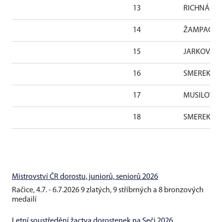
13
RICHNÁKOV
14
ŽAMPACHOV
15
JARKOVÁ Z
16
SMEREKOVÁ
17
MUSILOVÁ A
18
SMEREKOVÁ
Mistrovství ČR dorostu, juniorů, seniorů 2026
Račice, 4.7. - 6.7.2026 9 zlatých, 9 stříbrných a 8 bronzových
medailí
Letní soustředění žactva dorostenek na Seči 2026