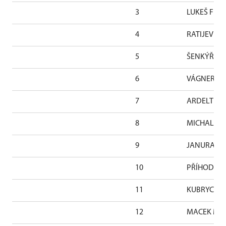
3
LUKEŠ Filip
4
RATIJEV Ol
5
ŠENKÝŘ Voj
6
VÁGNER Mar
7
ARDELT Vác
8
MICHAL Pave
9
JANURA Fil
10
PŘÍHODOVÁ 
11
KUBRYCHTOV
12
MACEK Mart