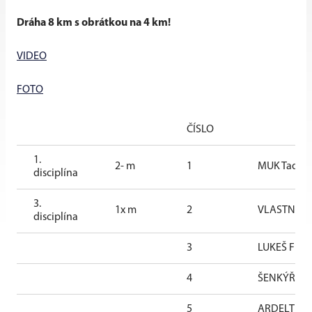
Dráha 8 km s obrátkou na 4 km!
VIDEO
FOTO
ČÍSLO
1.
2- m
1
MUK Tadeáš
disciplína
3.
1x m
2
VLASTNÍK J
disciplína
3
LUKEŠ Filip
4
ŠENKÝŘ Voj
5
ARDELT Vác