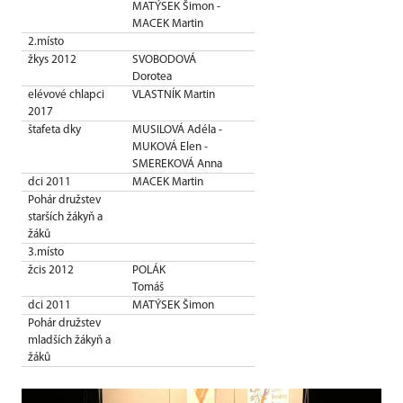
MATÝSEK Šimon -
MACEK Martin
2.místo
žkys 2012
SVOBODOVÁ
Dorotea
elévové chlapci
VLASTNÍK Martin
2017
štafeta dky
MUSILOVÁ Adéla -
MUKOVÁ Elen -
SMEREKOVÁ Anna
dci 2011
MACEK Martin
Pohár družstev
starších žákyň a
žáků
3.místo
žcis 2012
POLÁK
Tomáš
dci 2011
MATÝSEK Šimon
Pohár družstev
mladších žákyň a
žáků