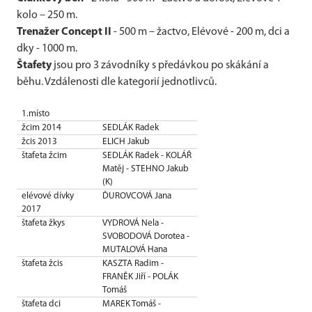
kolo – 250 m.
Trenažer Concept II
- 500 m – žactvo, Elévové - 200 m, dci a
dky - 1000 m.
Štafety
jsou pro 3 závodníky s předávkou po skákání a
běhu. Vzdálenosti dle kategorií jednotlivců.
1.místo
žcim 2014
SEDLÁK Radek
žcis 2013
ELICH Jakub
štafeta žcim
SEDLÁK Radek - KOLÁŘ
Matěj - STEHNO Jakub
(K)
elévové dívky
ĎUROVCOVÁ Jana
2017
štafeta žkys
VYDROVÁ Nela -
SVOBODOVÁ Dorotea -
MUTALOVÁ Hana
štafeta žcis
KASZTA Radim -
FRANĚK Jiří - POLÁK
Tomáš
štafeta dci
MAREK Tomáš -