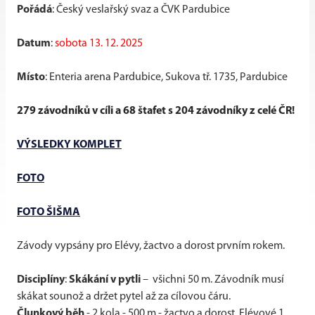
Pořádá
: Český veslařský svaz a ČVK Pardubice
Datum
:
sobota 13. 12. 2025
Místo
: Enteria arena Pardubice, Sukova tř. 1735, Pardubice
279 závodníků v cíli a 68 štafet s 204 závodníky z celé ČR!
VÝSLEDKY KOMPLET
FOTO
FOTO ŠIŠMA
Závody vypsány pro Elévy, žactvo a dorost prvním rokem.
Disciplíny
:
Skákání v pytli
– všichni 50 m. Závodník musí
skákat sounož a držet pytel až za cílovou čáru.
Člunkový běh
- 2 kola - 500 m - žactvo a dorost, Elévové 1